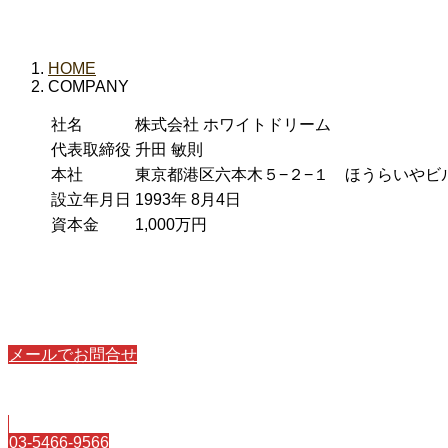
HOME
COMPANY
社名
株式会社 ホワイトドリーム
代表取締役
升田 敏則
本社
東京都港区六本木５−２−１ ほうらいやビ
設立年月日
1993年 8月4日
資本金
1,000万円
メールでお問合せ
tsukumoramen01@gmail.com
03-5466-9566